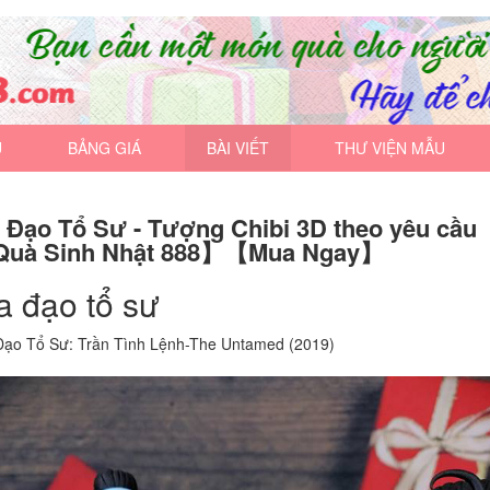
U
BẢNG GIÁ
BÀI VIẾT
THƯ VIỆN MẪU
 Đạo Tổ Sư - Tượng Chibi 3D theo yêu cầu
uà Sinh Nhật 888】【Mua Ngay】
a đạo tổ sư
ạo Tổ Sư: Trần Tình Lệnh-The Untamed (2019)