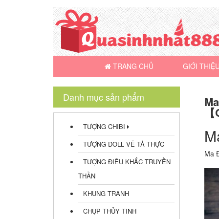
TRANG CHỦ
GIỚI THIỆ
Danh mục sản phẩm
Ma
【Q
TƯỢNG CHIBI
M
TƯỢNG DOLL VẼ TẢ THỰC
Ma Đ
TƯỢNG ĐIÊU KHẮC TRUYỀN
THẦN
KHUNG TRANH
CHỤP THỦY TINH