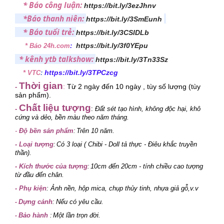
* Báo công luận:
https://bit.ly/3ezJhnv
*Báo thanh niên:
https://bit.ly/3SmEunh
* Báo tuổi trẻ:
https://bit.ly/3CSlDLb
https://bit.ly/3f0YEpu
* Báo 24h.com
:
* kênh ytb talkshow:
https://bit.ly/3Tn33Sz
https://bit.ly/3TPCzcg
* VTC
:
Thời gian
:
Từ 2 ngày đến 10 ngày , tùy số lượng (tùy
-
sản phẩm).
Chất liệu tượng
-
:
Đất sét tạo hình, không độc hại, khô
cứng và dẻo, bền màu theo năm tháng.
-
Độ bền sản phẩm
Trên 10 năm.
:
-
Loại tượng
Có 3 loại ( Chibi - Doll tả thực
- Điêu khắc truyền
:
thần).
- Kích thước của tượng
10cm đến 20cm - tính chiều cao tượng
:
từ đầu đến chân.
-
Phụ kiện
: Ảnh nền, hộp mica, chụp thủy tinh, nhựa giả gỗ,v.v
Dựng cảnh
Nếu có yêu cầu.
-
:
Bảo hành
Một lần trọn đời.
-
: