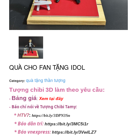
QUÀ CHO FAN TẶNG IDOL
quà tặng thần tượng
Category:
Tượng chibi 3D làm theo yêu cầu:
Bảng giá
:
Xem tại đây
-
Báo chí nói về Tượng Chibi Tamy:
-
*
HTV7
:
https://bit.ly/3DPN3Sn
* Báo dân trí:
https://bit.ly/3MC5i1r
* Báo vnexpress:
https://bit.ly/3VwlLZ7