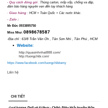
- Quy cách đóng gói
Thùng carton, mốp xốp, chống va đập,
:
đảm bảo hàng nguyên vẹn đến tay khách hàng.
Giao hàng
-
: HCM + Toàn Quốc + Các nước khác.
- Zalo :
Mr Đức 0933895750
0898678587
Miss Như:
-Địa chỉ : 63/8 Trần Văn Ơn , Tân Sơn Nhì , Tân Phú , HCM
Website:
http://quasinhnhat888.com/
http://tuongchibi.com/
https://www.facebook.com/tuongchibitamy
Liên hệ
CHI TIẾT