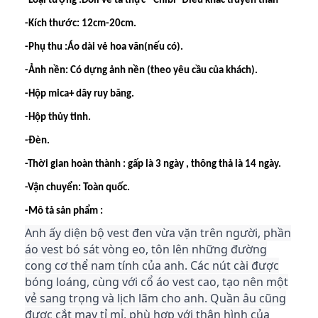
-Loại tượng :Doll vẻ tả thực - Chibi- Điêu khắc truyền thần
-Kích thước: 12cm-20cm.
-Phụ thu :Áo dài vẻ hoa văn(nếu có).
-Ảnh nền: Có dựng ảnh nền (theo yêu cầu của khách).
-Hộp mica+ dây ruy băng.
-Hộp thủy tinh.
-Đèn.
-Thời gian hoàn thành : gấp là 3 ngày , thông thả là 14 ngày.
-Vận chuyển: Toàn quốc.
-Mô tả sản phẩm :
Anh ấy diện bộ vest đen vừa vặn trên người, phần
áo vest bó sát vòng eo, tôn lên những đường
cong cơ thể nam tính của anh. Các nút cài được
bóng loáng, cùng với cổ áo vest cao, tạo nên một
vẻ sang trọng và lịch lãm cho anh. Quần âu cũng
được cắt may tỉ mỉ, phù hợp với thân hình của