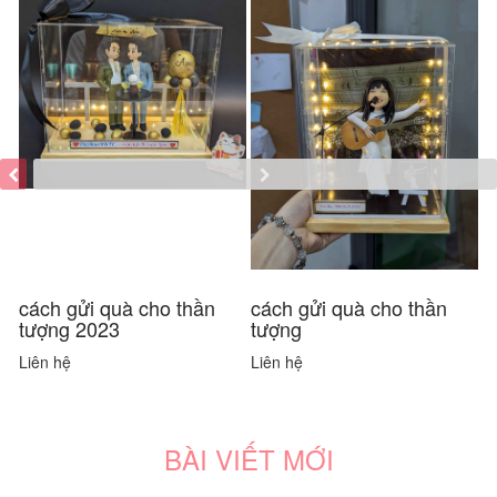
cách gửi quà cho thần
cách gửi quà cho thần
c
tượng 2023
tượng
m
Liên hệ
Liên hệ
L
BÀI VIẾT MỚI