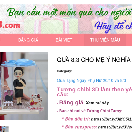
U
BẢNG GIÁ
BÀI VIẾT
THƯ VIỆN MẪU
QUÀ 8.3 CHO MẸ Ý NGHĨA
Category:
Quà Tặng Ngày Phụ Nữ 20/10 và 8/3
Tượng chibi 3D làm theo y
cầu:
Bảng giá
:
Xem tại đây
-
Báo chí nói về Tượng Chibi Tamy:
-
* Báo dân trí:
https://bit.ly/3MC5i1
* Báo vnexpress:
https://bit.ly/3V