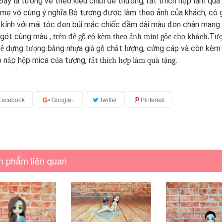
Đây là tượng vẻ theo kiểu chibi dễ thương, rất thích hợp làm quà
mẹ vô cùng ý nghĩa.Bộ tượng được làm theo ảnh của khách, cô 
kính với mái tóc đen búi mặc chiếc đầm dài màu đen chân mang 
 gót cùng màu ,
T
trên đế gỗ có kèm theo ảnh mini gốc cho khách
.
ư
d
ng t
ng b
ng nh
a gi
g
ch
t l
ng, c
ng cáp và còn kèm
ế
ự
ượ
ằ
ự
ả
ỗ
ấ
ượ
ứ
 n
p h
p mica c
a t
ng, r
ắ
ộ
ủ
ượ
ất thích hợp làm quà tặng.
Facebook
Google+
Twitter
Pinterest
n phẩm liên quan