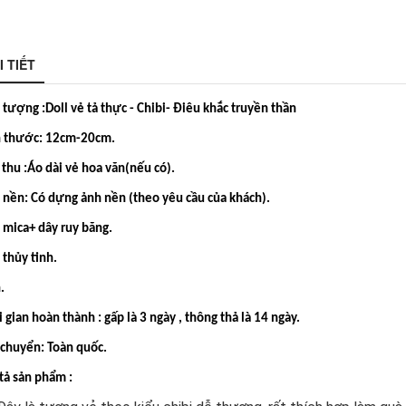
I TIẾT
i tượng :
Doll vẻ tả thực - Chibi- Điêu khắc truyền thần
h thước: 12cm-20cm.
 thu :Áo dài vẻ hoa văn(nếu có).
 nền: Có dựng ảnh nền (theo yêu cầu của khách).
 mica+ dây ruy băng.
 thủy tinh.
.
 gian hoàn thành : gấp là 3 ngày , thông thả là 14 ngày.
 chuyển: Toàn quốc.
tả sản phẩm :