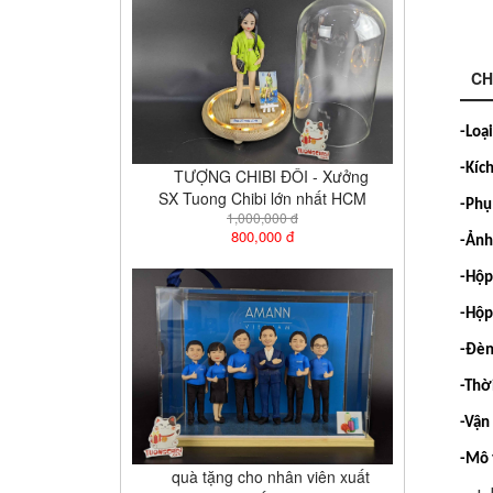
CH
-Loạ
-Kíc
TƯỢNG CHIBI ĐÔI - Xưởng
SX Tuong Chibi lớn nhất HCM
-Phụ
1,000,000 đ
800,000 đ
-Ảnh
-Hộp
-Hộp
-Đèn
-Thời
-Vận
-Mô 
quà tặng cho nhân viên xuất