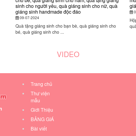
cho bé, quà giáng sinh cho nam, quà tặng giáng
mó
sinh cho người yêu, quà giáng sinh cho nữ, quà
gi
giáng sinh handmade độc đáo
0
09-07-2024
Hộp
Quà tặng giáng sinh cho bạn bè, quà giáng sinh cho
quà
bé, quà giáng sinh cho ...
VIDEO
Trang chủ
Thư viện
mẫu
n
Giới Thiệu
BẢNG GIÁ
Bài viết