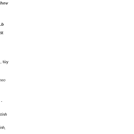
zJhnv
DLb
pu
, tùy
,
heo
-
tính
inh,