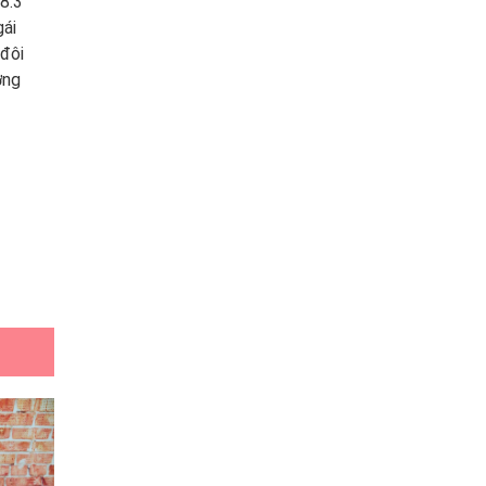
 8.3
gái
đôi
ng
ợ