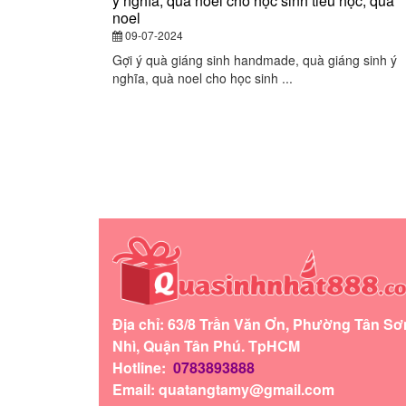
ý nghĩa, quà noel cho học sinh tiểu học, quà
noel
09-07-2024
Gợi ý quà giáng sinh handmade, quà giáng sinh ý
nghĩa, quà noel cho học sinh ...
Địa chỉ: 63/8 Trần Văn Ơn, Phường Tân Sơ
Nhì, Quận Tân Phú. TpHCM
Hotline:
0783893888
Email:
quatangtamy@gmail.com