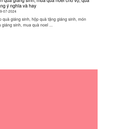
n quà giáng sinh, mua quà noel cho vợ, quà
tết, quà tết ý
áng ý nghĩa và hay
09-07-2024
9-07-2024
Gợi ý quà tết, 
 quà giáng sinh, hộp quà tặng giáng sinh, món
quà tết ý ...
 giáng sinh, mua quà noel ...