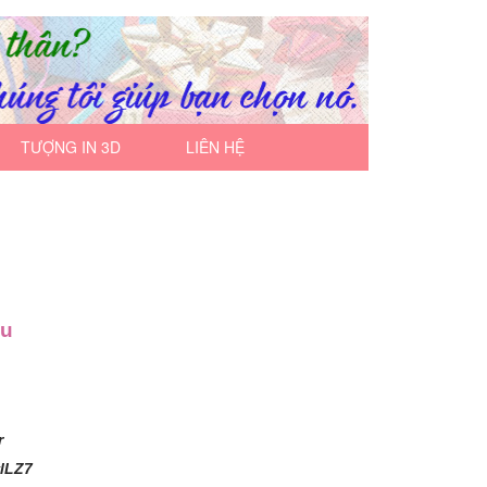
TƯỢNG IN 3D
LIÊN HỆ
êu
r
wlLZ7