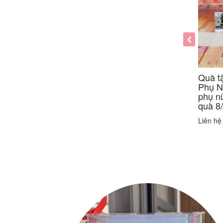
Quà t
Phụ N
phụ n
quà 8
Liên hệ