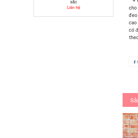
+ 
sắc
Liên hệ
cho 
đeo 
cao
có
đ
theo
Sả