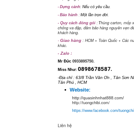
Dựng cảnh
Nếu có yêu cầu.
-
:
Bảo hành
Một lần trọn đời.
-
:
hùng carton, mốp 
- Quy cách đóng gói
T
:
chống va đập, đảm bảo hàng nguyên vẹn đế
khách hàng.
HCM + Toàn Quốc + Các n
Giao hàng
-
:
khác.
- Zalo :
0933895750.
Mr Đức
0898678587.
Miss Như:
-Địa chỉ : 63/8 Trần Văn Ơn , Tân Sơn Nh
Tân Phú , HCM
Website:
http://quasinhnhat888.com/
http://tuongchibi.com/
https://www.facebook.com/tuongch
Liên hệ