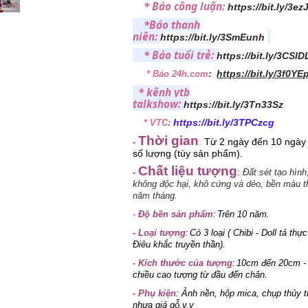
* Báo công luận:
https://bit.ly/3e
*Báo thanh
niên:
https://bit.ly/3SmEunh
* Báo tuổi trẻ:
https://bit.ly/3CSl
https://bit.ly/3f0YE
* Báo 24h.com
:
* kênh ytb
talkshow:
https://bit.ly/3Tn33Sz
https://bit.ly/3TPCzcg
* VTC
:
Thời gian
:
Từ 2 ngày đến 10 ngày 
-
số lượng (tùy sản phẩm).
Chất liệu tượng
-
:
Đất sét tạo hình
không độc hại, khô cứng và dẻo, bền màu t
năm tháng.
-
Độ bền sản phẩm
Trên 10 năm.
:
-
Loại tượng
Có 3 loại ( Chibi - Doll tả thực
:
Điêu khắc truyền thần).
- Kích thước của tượng
10cm đến 20cm - 
:
.
chiều cao tượng từ đầu đến chân
-
Phụ kiện
: Ảnh nền, hộp mica, chụp thủy t
nhựa giả gỗ,v.v