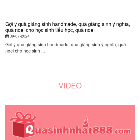
Gợi ý quà giáng sinh handmade, quà giáng sinh ý nghĩa,
Q
quà noel cho học sinh tiểu học, quà noel
q
y
09-07-2024
đ
Gợi ý quà giáng sinh handmade, quà giáng sinh ý nghĩa, quà
noel cho học sinh ...
Q
gi
VIDEO