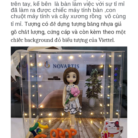
trên tay, kế bên là bàn làm việc với sự tỉ mỉ
đã làm ra được chiếc máy tính bàn ,con
chuột máy tính và cây xương rồng vô cùng
tỉ mỉ.
T
ượ
ng có
đế
d
ự
ng t
ượ
ng b
ằ
ng nh
ự
a gi
ả
g
ỗ
ch
ấ
t l
ượ
ng, c
ứ
ng cáp và còn kèm theo m
ột
chiếc background đỏ biểu tượng của Viettel
.