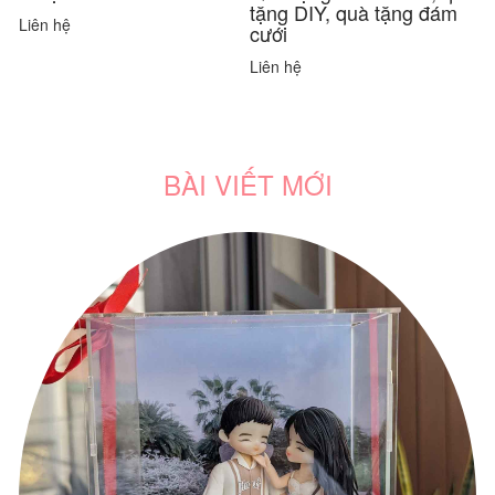
tặng DIY, quà tặng đám
t
Liên hệ
cưới
c
Liên hệ
L
BÀI VIẾT MỚI