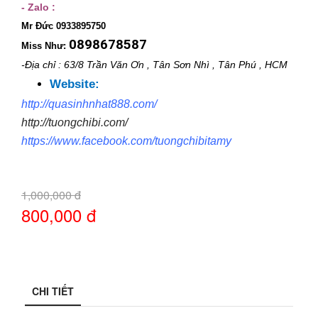
- Zalo :
Mr Đức 0933895750
0898678587
Miss Như:
-Địa chỉ : 63/8 Trần Văn Ơn , Tân Sơn Nhì , Tân Phú , HCM
Website:
http://quasinhnhat888.com/
http://tuongchibi.com/
https://www.facebook.com/tuongchibitamy
1,000,000 đ
800,000 đ
CHI TIẾT