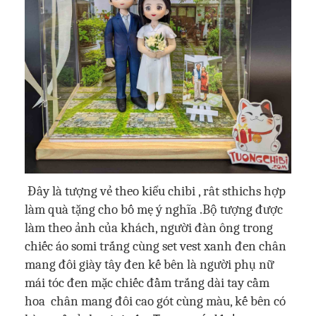
Đây là tượng vẻ theo kiểu chibi , rât sthichs hợp
làm quà tặng cho bố mẹ ý nghĩa .Bộ tượng được
làm theo ảnh của khách, người đàn ông trong
chiếc áo somi trắng cùng set vest xanh đen chân
mang đôi giày tây đen kế bên là người phụ nữ
mái tóc đen mặc chiếc đầm trắng dài tay cầm
hoa chân mang đôi cao gót cùng màu,
kế bên có