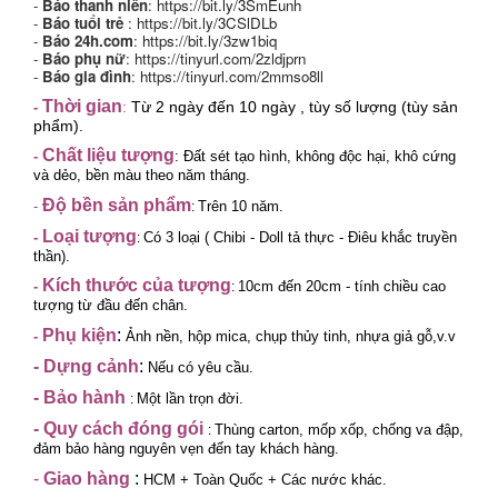
-
Báo thanh niên
:
https://bit.ly/3SmEunh
-
Báo tuổi trẻ
:
https://bit.ly/3CSlDLb
-
Báo 24h.com
:
https://bit.ly/3zw1biq
-
Báo phụ nữ
:
https://tinyurl.com/2zldjprn
-
Báo gia đình
:
https://tinyurl.com/2mmso8ll
Thời gian
:
Từ 2 ngày đến 10 ngày , tùy số lượng (tùy sản
-
phẩm).
Chất liệu tượng
-
:
Đất sét tạo hình, không độc hại, khô cứng
và dẻo, bền màu theo năm tháng.
Độ bền sản phẩm
-
Trên 10 năm.
:
Loại tượng
-
Có 3 loại ( Chibi - Doll tả thực
- Điêu khắc truyền
:
thần).
Kích thước của tượng
-
10cm đến 20cm - tính chiều cao
:
tượng từ đầu đến chân.
Phụ kiện
:
-
Ảnh nền, hộp mica, chụp thủy tinh, nhựa giả gỗ,v.v
-
Dựng cảnh
:
Nếu có yêu cầu.
-
Bảo hành
Một lần trọn đời.
:
- Quy cách đóng gói
Thùng carton, mốp xốp, chống va đập,
:
đảm bảo hàng nguyên vẹn đến tay khách hàng.
-
Giao hàng
:
HCM + Toàn Quốc + Các nước khác.