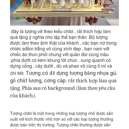
đây là tượng vẻ theo kiểu chibi , rất thích hợp làm
quà tặng ý nghĩa cho tập thể bạn thân .Bộ tượng
được làm theo ảnh thật của khách , các bạn nữ trong
chiêc sđầm trắng vô cùng xinh đẹp , bạn nam với
chiếc áo thun phối chung với quần đùi cùng màu
.phía dưới có kèm khung lời chúc . xung quanh có
dựng cổng , cây dười , dù và phao vô cùng tỉ mỉ và
chi tiết.
T
ượ
ng có
đế
d
ự
ng t
ượ
ng b
ằ
ng nh
ự
a gi
ả
g
ỗ
ch
ấ
t l
ượ
ng, c
ứ
ng cáp
.
r
ất thích hợp làm quà
tặng.
Phía sau có background (làm theo yêu cầu
của khách).
Tượng chibi là một trong những loại tượng nhỏ được sản
xuất với kích thước nhỏ hơn so với các loại tượng thường
được bán trên thị trường. Tượng chibi thường được sản