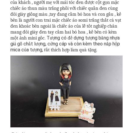
của khách , người mẹ với mái tóc đen được cột gọn mặc
chiếc áo thun màu trắng phối với chiếc quần đen cùng
đôi giày giống màu ,tay đang cầm bó hoa và con gấu , kế
bên là người con trai mặc chiếc áo somi trắng thắt cà vạt
đen khoác bên ngoài là chiếc áo của lễ tốt nghiệp chân
mang đôi giày đen tay cầm hai bó hoa ,
kế bên có kèm
T
ng có
d
ng t
ng b
ng nh
a
một ảnh mini gốc.
ượ
đế
ự
ượ
ằ
ự
gi
g
ch
t l
ng, c
ng cáp và còn kèm theo n
p h
p
ả
ỗ
ấ
ượ
ứ
ắ
ộ
mica c
a t
ng, r
ủ
ượ
ất thích hợp làm quà tặng.