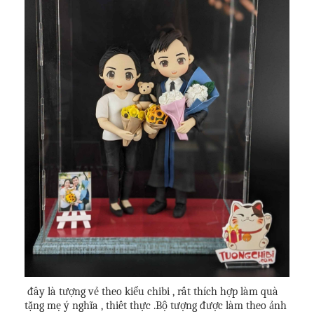
đây là tượng vẻ theo kiểu chibi , rất thích hợp làm quà
tặng mẹ ý nghĩa , thiết thực .Bộ tượng được làm theo ảnh