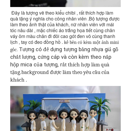
Đây là tượng vẽ theo kiểu chibi , rất thích hợp làm
quà tặng ý nghĩa cho công nhân viên .Bộ tượng được
làm theo ảnh thật của khách, nữ nhân viên với mái
tóc nâu dài , mặc chiếc áo trắng họa tiết cùng chân
váy ôm màu chân đi đôi cao gót đen vô cùng thanh
lịch , tay có đeo đồng hồ .
kế bên có kèm một ảnh mini
T
ượ
ng có
đế
d
ự
ng t
ượ
ng b
ằ
ng nh
ự
a gi
ả
g
ỗ
gốc.
ch
ấ
t l
ượ
ng, c
ứ
ng cáp và còn kèm theo n
ắ
p
h
ộ
p mica c
ủ
a t
ượ
ng, r
ất thích hợp làm quà
tặng.background được làm theo yêu cầu của
khách
.