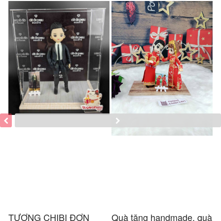
TƯỢNG CHIBI ĐƠN
Quà tặng handmade, quà
Q