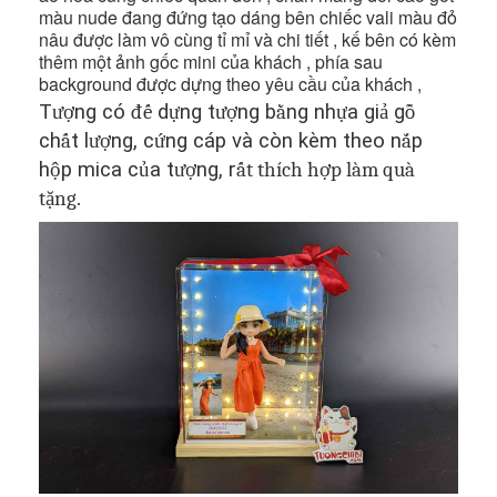
màu nude đang đứng tạo dáng bên chiếc vali màu đỏ
nâu được làm vô cùng tỉ mỉ và chi tiết , kế bên có kèm
thêm một ảnh gốc mini của khách , phía sau
background được dựng theo yêu cầu của khách ,
T
ượ
ng có
đế
d
ự
ng t
ượ
ng b
ằ
ng nh
ự
a gi
ả
g
ỗ
ch
ấ
t l
ượ
ng, c
ứ
ng cáp và còn kèm theo n
ắ
p
h
ộ
p mica c
ủ
a t
ượ
ng, r
ất thích hợp làm quà
tặng.