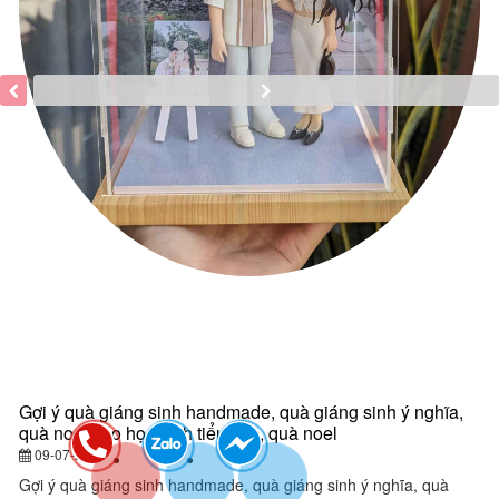
Gợi ý quà giáng sinh handmade, quà giáng sinh ý nghĩa,
Q
quà noel cho học sinh tiểu học, quà noel
q
y
09-07-2024
đ
Gợi ý quà giáng sinh handmade, quà giáng sinh ý nghĩa, quà