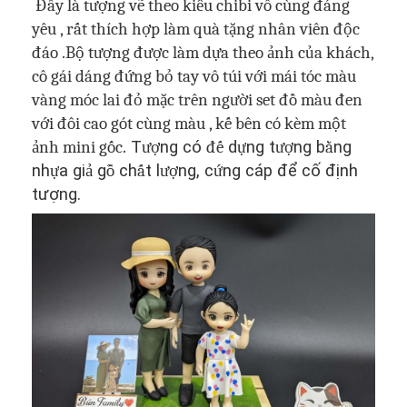
Đây là tượng vẽ theo kiểu chibi vô cùng đáng
yêu , rất thích hợp làm quà tặng nhân viên độc
đáo .Bộ tượng được làm dựa theo ảnh của khách,
cô gái dáng đứng bỏ tay vô túi với mái tóc màu
vàng móc lai đỏ mặc trên người set đồ màu đen
với đôi cao gót cùng màu ,
kế bên có kèm một
ảnh mini gốc.
T
ượ
ng có
đế
d
ự
ng t
ượ
ng b
ằ
ng
nh
ự
a gi
ả
g
ỗ
ch
ấ
t l
ượ
ng, c
ứ
ng cáp để cố định
tượng.