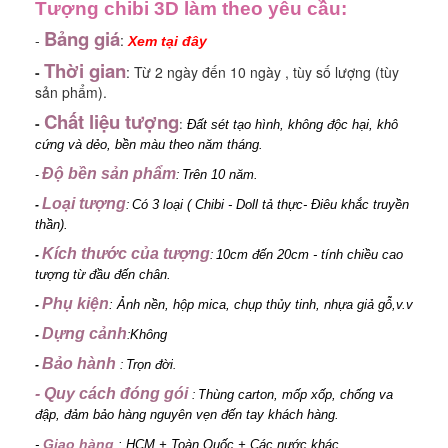
Tượng chibi 3D làm theo yêu cầu:
Bảng giá
-
:
Xem tại đây
Thời gian
-
: Từ 2 ngày đến 10 ngày , tùy số lượng (tùy
sản phẩm).
Chất liệu tượng
-
:
Đất sét tạo hình, không độc hại, khô
cứng và dẻo, bền màu theo năm tháng.
Độ bền sản phẩm
Trên 10 năm.
-
:
Loại tượng
Có 3 loại ( Chibi - Doll tả thực- Điêu khắc truyền
-
:
thần).
Kích thước của tượng
10cm đến 20cm - tính chiều cao
-
:
tượng từ đầu đến chân
.
Phụ kiện
: Ảnh nền, hộp mica, chụp thủy tinh, nhựa giả gỗ,v.v
-
Dựng cảnh
Không
-
:
Bảo hành
Trọn đời
-
:
.
- Quy cách đóng gói
T
hùng carton, mốp xốp, chống va
:
đập, đảm bảo hàng nguyên vẹn đến tay khách hàng
.
Giao hàng
-
:
HCM + Toàn Quốc + Các nước khác.