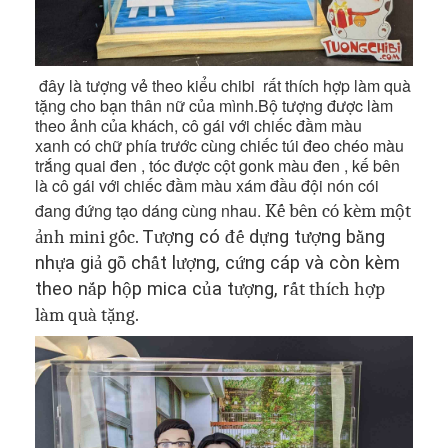
đây là tượng vẻ theo kiểu chibi rất thích hợp làm quà
tặng cho bạn thân nữ của mình.Bộ tượng được làm
theo ảnh của khách, cô gái với chiếc đầm màu
xanh có chữ phía trước cùng chiếc túi đeo chéo màu
trắng quai đen , tóc được cột gonk màu đen , kế bên
là cô gái với chiếc đầm màu xám đầu đội nón cói
đang đứng tạo dáng cùng nhau.
K
ế bên có kèm một
ảnh mini gốc
.
T
ượ
ng có
đế
d
ự
ng t
ượ
ng b
ằ
ng
nh
ự
a gi
ả
g
ỗ
ch
ấ
t l
ượ
ng, c
ứ
ng cáp và còn kèm
theo n
ắ
p h
ộ
p mica c
ủ
a t
ượ
ng, r
ất thích hợp
làm quà tặng
.