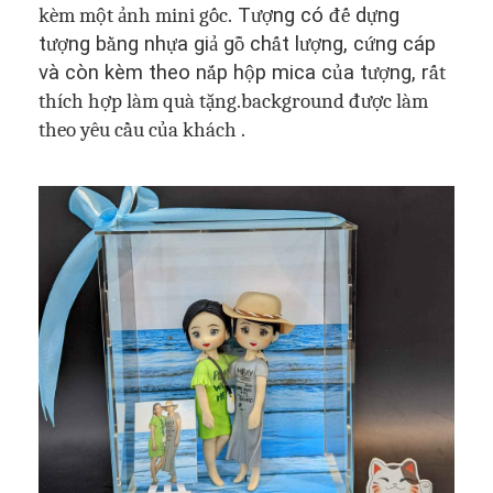
kèm một ảnh mini gốc
.
T
ượ
ng có
đế
d
ự
ng
t
ượ
ng b
ằ
ng nh
ự
a gi
ả
g
ỗ
ch
ấ
t l
ượ
ng, c
ứ
ng cáp
và còn kèm theo n
ắ
p h
ộ
p mica c
ủ
a t
ượ
ng, r
ất
thích hợp làm quà tặng.background được làm
theo yêu cầu của khách
.