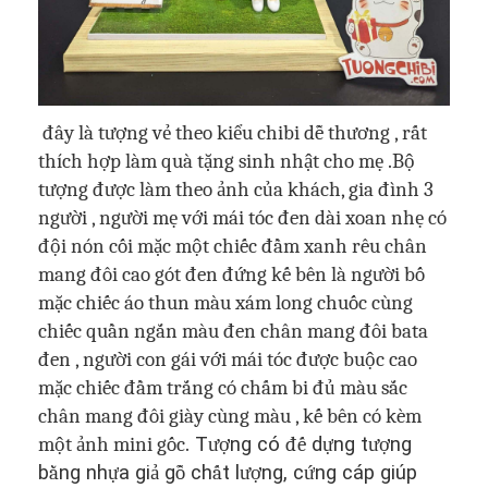
đây là tượng vẻ theo kiểu chibi dễ thương , rất
thích hợp làm quà tặng sinh nhật cho mẹ .Bộ
tượng được làm theo ảnh của khách, gia đình 3
người , người mẹ với mái tóc đen dài xoan nhẹ có
đội nón cối mặc một chiếc đầm xanh rêu chân
mang đôi cao gót đen đứng kế bên là người bố
mặc chiếc áo thun màu xám long chuốc cùng
chiếc quần ngắn màu đen chân mang đôi bata
đen , người con gái với mái tóc được buộc cao
mặc chiếc đầm trắng có chấm bi đủ màu sắc
chân mang đôi giày cùng màu ,
kế bên có kèm
một ảnh mini gốc.
T
ượ
ng có
đế
d
ự
ng t
ượ
ng
b
ằ
ng nh
ự
a gi
ả
g
ỗ
ch
ấ
t l
ượ
ng, c
ứ
ng cáp giúp