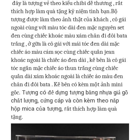
đây là tượng vẻ theo kiểu chibi dễ thương , rất
thích hợp làm quà tặng kỹ niệm tình bạn.Bộ
tượng được làm theo ảnh thật của khách , cô gái
ngoài cùng với màu tóc dài đen mặc nguyên set
đen cùng chiếc khoác màu xám chân đi đôi bata
trắng , ở gữa là cô gái với mái tóc đen dài mặc
chiếc áo màu cám sọc cùng chiếc quần jean
khoác ngoài là chiếc áo đen dài , kế bên là cô gái
tóc ngắn mặc chiếc áo thun trắng cùng chiếc
quần dài xám khoác ngoài là chiếc áo màu đen
chân đi đôi bata . K
ế bên có kèm một ảnh mini
gốc
.
T
ượ
ng có
đế
d
ự
ng t
ượ
ng b
ằ
ng nh
ự
a gi
ả
g
ỗ
ch
ấ
t l
ượ
ng, c
ứ
ng cáp và còn kèm theo n
ắ
p
h
ộ
p mica c
ủ
a t
ượ
ng, r
ất thích hợp làm quà
tặng
.