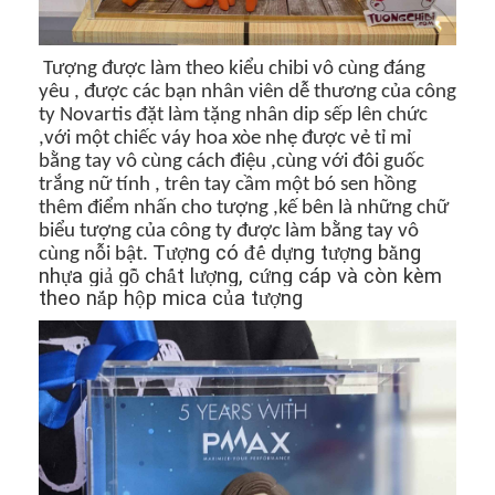
Tượng được làm theo kiểu chibi vô cùng đáng
yêu , được các bạn nhân viên dễ thương của công
ty Novartis đặt làm tặng nhân dip sếp lên chức
,với một chiếc váy hoa xòe nhẹ được vẻ tỉ mỉ
bằng tay vô cùng cách điệu ,cùng với đôi guốc
trắng nữ tính , trên tay cầm một bó sen hồng
thêm điểm nhấn cho tượng ,kế bên là những chữ
biểu tượng của công ty được làm bằng tay vô
T
ượ
ng có
đế
d
ự
ng t
ượ
ng b
ằ
ng
cùng nỗi bật.
nh
ự
a gi
ả
g
ỗ
ch
ấ
t l
ượ
ng, c
ứ
ng cáp và còn kèm
theo n
ắ
p h
ộ
p mica c
ủ
a t
ượ
ng