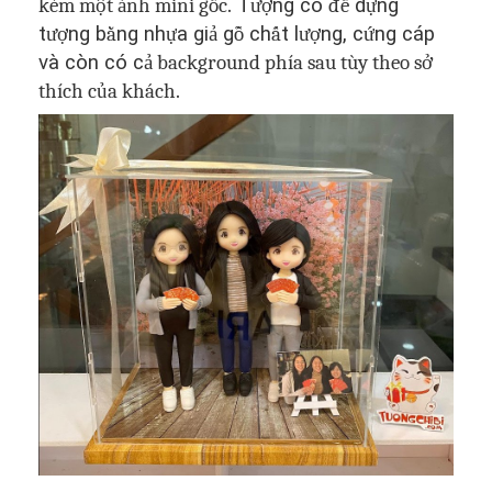
kèm một ảnh mini gốc.
T
ượ
ng có
đế
d
ự
ng
t
ượ
ng b
ằ
ng nh
ự
a gi
ả
g
ỗ
ch
ấ
t l
ượ
ng, c
ứ
ng cáp
và còn có c
ả background phía sau tùy theo sở
thích của khách.