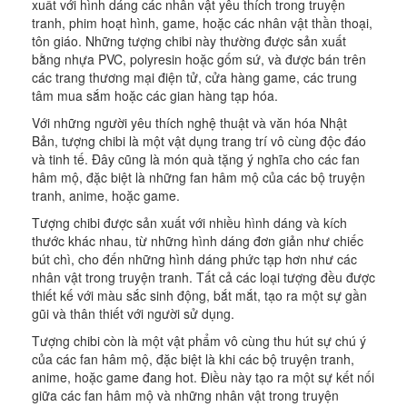
xuất với hình dáng các nhân vật yêu thích trong truyện
tranh, phim hoạt hình, game, hoặc các nhân vật thần thoại,
tôn giáo. Những tượng chibi này thường được sản xuất
bằng nhựa PVC, polyresin hoặc gốm sứ, và được bán trên
các trang thương mại điện tử, cửa hàng game, các trung
tâm mua sắm hoặc các gian hàng tạp hóa.
Với những người yêu thích nghệ thuật và văn hóa Nhật
Bản, tượng chibi là một vật dụng trang trí vô cùng độc đáo
và tinh tế. Đây cũng là món quà tặng ý nghĩa cho các fan
hâm mộ, đặc biệt là những fan hâm mộ của các bộ truyện
tranh, anime, hoặc game.
Tượng chibi được sản xuất với nhiều hình dáng và kích
thước khác nhau, từ những hình dáng đơn giản như chiếc
bút chì, cho đến những hình dáng phức tạp hơn như các
nhân vật trong truyện tranh. Tất cả các loại tượng đều được
thiết kế với màu sắc sinh động, bắt mắt, tạo ra một sự gần
gũi và thân thiết với người sử dụng.
Tượng chibi còn là một vật phẩm vô cùng thu hút sự chú ý
của các fan hâm mộ, đặc biệt là khi các bộ truyện tranh,
anime, hoặc game đang hot. Điều này tạo ra một sự kết nối
giữa các fan hâm mộ và những nhân vật trong truyện