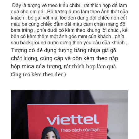
Đây là tượng vẻ theo kiểu chibi , rất thích hợp để làm
quà cho em gái .Bộ tượng được làm theo ảnh thật của
khách , bé gái với mái tóc đen đang đội chiếc nón cối
màu be cùng chiếc đầm dài màu cam chân mang đôi
bata trắng , phía dưới có kèm theo khung lời chúc , kế
bên có kèm thêm một ảnh gốc mini của khách , phía
sau background được dựng theo yêu cầu của khách ,
T
ượ
ng có
đế
d
ự
ng t
ượ
ng b
ằ
ng nh
ự
a gi
ả
g
ỗ
ch
ấ
t l
ượ
ng, c
ứ
ng cáp và còn kèm theo n
ắ
p
h
ộ
p mica c
ủ
a t
ượ
ng, r
ất thích hợp làm quà
tặng.(có kèm theo đèn)