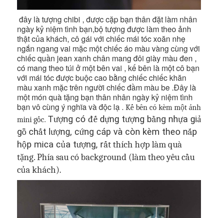
đây là tượng chibi , được cặp bạn thân đặt làm nhân
ngày kỷ niệm tình bạn,bộ tượng được làm theo ảnh
thật của khách, cô gái với chiếc mái tóc xoăn nhẹ
ngắn ngang vai mặc một chiếc áo màu vàng cùng với
chiếc quần jean xanh chân mang đôi giày màu đen ,
có mang theo túi ở một bên vai , kế bên là một cô bạn
với mái tóc được buộc cao bằng chiếc chiếc khăn
màu xanh mặc trên người chiếc đầm màu be .Đây là
một món quà tặng bạn thân nhân ngày kỷ niệm tình
bạn vô cùng ý nghĩa và độc lạ .
K
ế bên có kèm một ảnh
T
ượ
ng có
đế
d
ự
ng t
ượ
ng b
ằ
ng nh
ự
a gi
ả
mini gốc
.
g
ỗ
ch
ấ
t l
ượ
ng, c
ứ
ng cáp và còn kèm theo n
ắ
p
h
ộ
p mica c
ủ
a t
ượ
ng, r
ất thích hợp làm quà
tặng.
Phía sau có background (làm theo yêu cầu
của khách).