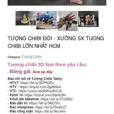
TƯỢNG CHIBI ĐÔI - XƯỞNG SX TUONG
CHIBI LỚN NHẤT HCM
Tượng Chibi
Category:
Tượng chibi 3D làm theo yêu cầu:
Bảng giá
:
Xem tại đây
-
Báo chí nói về Tượng Chibi Tamy:
-
HTV7:
https://bit.ly/3DPN3Sn
-
HTV
:
https://tinyurl.com/2g26t6cb
-
VTC
:
https://youtu.be/jiNKucBrCzk
-
Kênh 14
:
https://tinyurl.com/2dvbc3hr
-
Kênh ytb talkshow
:
https://bit.ly/3Tn33Sz
-
Báo dân trí
:
https://bit.ly/3MC5i1r
-
Báo vnexpress
:
https://bit.ly/3VwlLZ7
-
Báo công luận
:
https://bit.ly/3ezJhnv