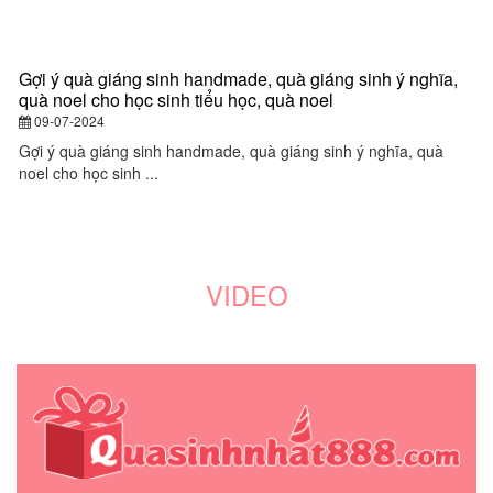
Gợi ý quà giáng sinh handmade, quà giáng sinh ý nghĩa,
Q
quà noel cho học sinh tiểu học, quà noel
q
y
09-07-2024
đ
Gợi ý quà giáng sinh handmade, quà giáng sinh ý nghĩa, quà
noel cho học sinh ...
Q
gi
VIDEO