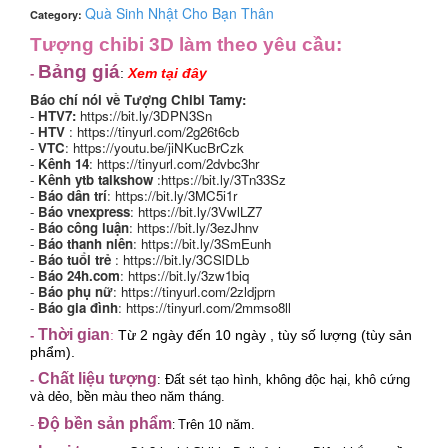
Quà Sinh Nhật Cho Bạn Thân
Category:
Tượng chibi 3D làm theo yêu cầu:
Bảng giá
:
Xem tại đây
-
Báo chí nói về Tượng Chibi Tamy:
-
HTV7:
https://bit.ly/3DPN3Sn
-
HTV
:
https://tinyurl.com/2g26t6cb
-
VTC
:
https://youtu.be/jiNKucBrCzk
-
Kênh 14
:
https://tinyurl.com/2dvbc3hr
-
Kênh ytb talkshow
:
https://bit.ly/3Tn33Sz
-
Báo dân trí
:
https://bit.ly/3MC5i1r
-
Báo vnexpress
:
https://bit.ly/3VwlLZ7
-
Báo công luận
:
https://bit.ly/3ezJhnv
-
Báo thanh niên
:
https://bit.ly/3SmEunh
-
Báo tuổi trẻ
:
https://bit.ly/3CSlDLb
-
Báo 24h.com
:
https://bit.ly/3zw1biq
-
Báo phụ nữ
:
https://tinyurl.com/2zldjprn
-
Báo gia đình
:
https://tinyurl.com/2mmso8ll
Thời gian
:
Từ 2 ngày đến 10 ngày , tùy số lượng (tùy sản
-
phẩm).
Chất liệu tượng
-
:
Đất sét tạo hình, không độc hại, khô cứng
và dẻo, bền màu theo năm tháng.
Độ bền sản phẩm
-
Trên 10 năm.
: