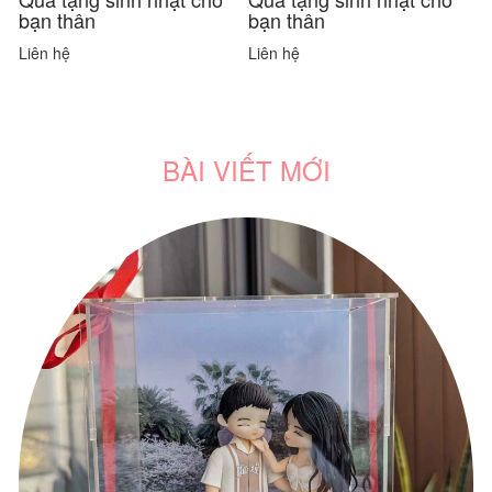
bạn thân
bạn thân
b
Liên hệ
Liên hệ
L
BÀI VIẾT MỚI