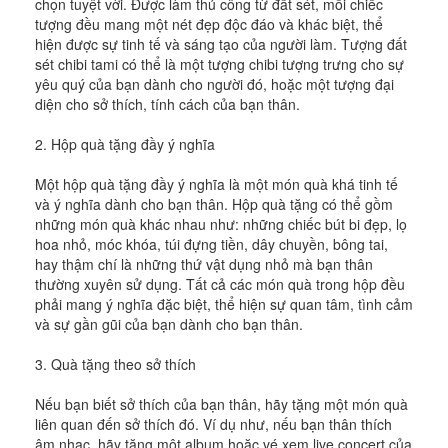
chọn tuyệt vời. Được làm thủ công từ đất sét, mỗi chiếc
tượng đều mang một nét đẹp độc đáo và khác biệt, thể
hiện được sự tinh tế và sáng tạo của người làm. Tượng đất
sét chibi tami có thể là một tượng chibi tượng trưng cho sự
yêu quý của bạn dành cho người đó, hoặc một tượng đại
diện cho sở thích, tính cách của bạn thân.
2. Hộp quà tặng đầy ý nghĩa
Một hộp quà tặng đầy ý nghĩa là một món quà khá tinh tế
và ý nghĩa dành cho bạn thân. Hộp quà tặng có thể gồm
những món quà khác nhau như: những chiếc bút bi đẹp, lọ
hoa nhỏ, móc khóa, túi đựng tiền, dây chuyền, bông tai,
hay thậm chí là những thứ vật dụng nhỏ mà bạn thân
thường xuyên sử dụng. Tất cả các món quà trong hộp đều
phải mang ý nghĩa đặc biệt, thể hiện sự quan tâm, tình cảm
và sự gần gũi của bạn dành cho bạn thân.
3. Quà tặng theo sở thích
Nếu bạn biết sở thích của bạn thân, hãy tặng một món quà
liên quan đến sở thích đó. Ví dụ như, nếu bạn thân thích
âm nhạc, hãy tặng một album hoặc vé xem live concert của