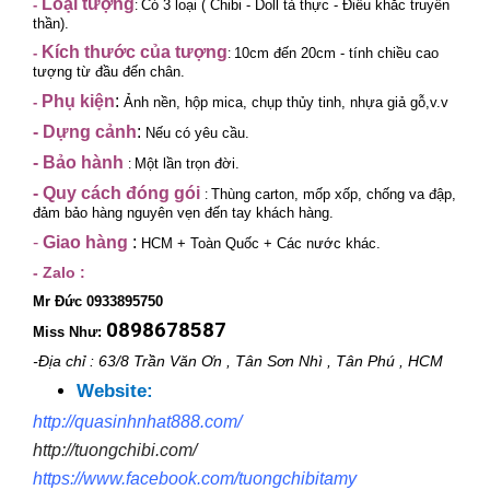
Loại tượng
-
Có 3 loại ( Chibi - Doll tả thực
- Điêu khắc truyền
:
thần).
Kích thước của tượng
-
10cm đến 20cm - tính chiều cao
:
tượng từ đầu đến chân.
Phụ kiện
:
-
Ảnh nền, hộp mica, chụp thủy tinh, nhựa giả gỗ,v.v
-
Dựng cảnh
:
Nếu có yêu cầu.
-
Bảo hành
Một lần trọn đời.
:
- Quy cách đóng gói
Thùng carton, mốp xốp, chống va đập,
:
đảm bảo hàng nguyên vẹn đến tay khách hàng.
-
Giao hàng
:
HCM + Toàn Quốc + Các nước khác.
- Zalo :
Mr Đức 0933895750
0898678587
Miss Như:
-Địa chỉ : 63/8 Trần Văn Ơn , Tân Sơn Nhì , Tân Phú , HCM
Website:
http://quasinhnhat888.com/
http://tuongchibi.com/
https://www.facebook.com/tuongchibitamy