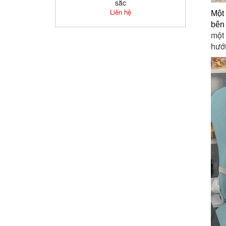
sắc
Liên hệ
Một 
bên
một
hướ