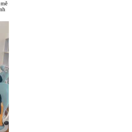
 mê
ình