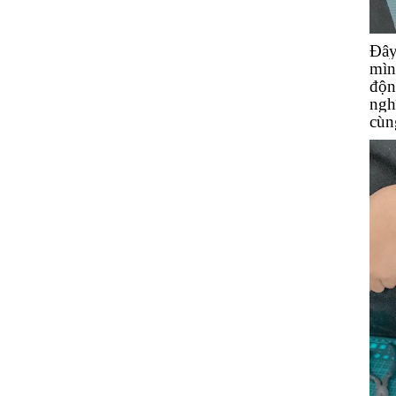
Đây
mìn
độn
ngh
cùn