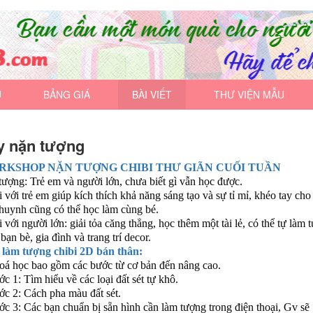
U
BẢNG GIÁ
BÀI VIẾT
THƯ VIỆN MẪU
y nặn tượng
RKSHOP NẶN TƯỢNG CHIBI THƯ GIÃN CUỐI TUẦN
tượng: Trẻ em và người lớn, chưa biết gì vẫn học được.
i với trẻ em giúp kích thích khả năng sáng tạo và sự tỉ mỉ, khéo tay cho
huynh cũng có thể học làm cùng bé.
i với người lớn: giải tỏa căng thẳng, học thêm một tài lẻ, có thể tự làm 
bạn bè, gia đình và trang trí decor.
làm tượng chibi 2D bán thân:
oá học bao gồm các bước từ cơ bản đến nâng cao.
c 1: Tìm hiểu về các loại đất sét tự khô.
c 2: Cách pha màu đất sét.
c 3: Các bạn chuẩn bị sẵn hình cần làm tượng trong điện thoại, Gv sẽ