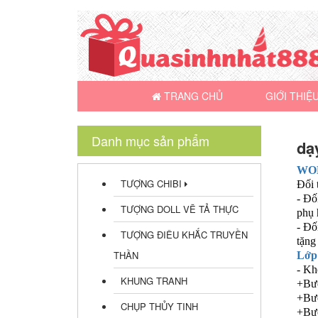
TRANG CHỦ
GIỚI THIỆ
Danh mục sản phẩm
dạ
WO
TƯỢNG CHIBI
Đối 
- Đố
TƯỢNG DOLL VẼ TẢ THỰC
phụ 
- Đố
TƯỢNG ĐIÊU KHẮC TRUYỀN
tặng 
THẦN
Lớp 
- Kh
KHUNG TRANH
+Bướ
+Bướ
CHỤP THỦY TINH
+Bướ