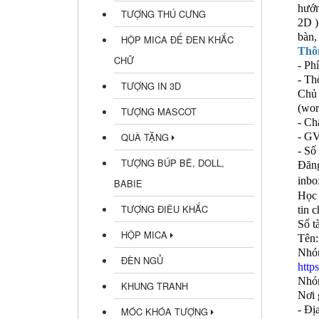
hướn
TƯỢNG THÚ CƯNG
2D )
bàn,
HỘP MICA ĐẾ ĐEN KHẮC
Thô
CHỮ
- Ph
- Th
TƯỢNG IN 3D
Chủ 
(wor
TƯỢNG MASCOT
- Ch
QUÀ TẶNG
- GV
- Số
TƯỢNG BÚP BÊ, DOLL,
Đăng
inbo
BABIE
Học 
TƯỢNG ĐIÊU KHẮC
tin 
Số t
HỘP MICA
Tên
Nhó
ĐÈN NGỦ
http
Nhó
KHUNG TRANH
Nơi 
- Đị
MÓC KHÓA TƯỢNG