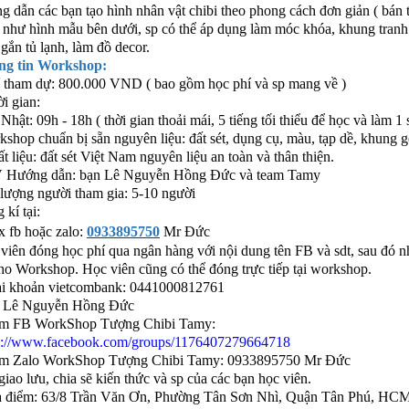
g dẫn các bạn tạo hình nhân vật chibi theo phong cách đơn giản ( bán 
 như hình mẫu bên dưới, sp có thể áp dụng làm móc khóa, khung tranh
 gắn tủ lạnh, làm đồ decor.
ng tin Workshop:
í tham dự: 800.000 VND ( bao gồm học phí và sp mang về )
ời gian:
Nhật: 09h - 18h ( thời gian thoải mái, 5 tiếng tối thiểu để học và làm 1 
kshop chuẩn bị sẵn nguyên liệu: đất sét, dụng cụ, màu, tạp dề, khung g
ất liệu: đất sét Việt Nam nguyên liệu an toàn và thân thiện.
 Hướng dẫn: bạn Lê Nguyễn Hồng Đức và team Tamy
 lượng người tham gia: 5-10 người
 kí tại:
x fb hoặc zalo:
0933895750
Mr Đức
viên đóng học phí qua ngân hàng với nội dung tên FB và sdt, sau đó 
cho Workshop. Học viên cũng có thể đóng trực tiếp tại workshop.
ài khoản vietcombank: 0441000812761
: Lê Nguyễn Hồng Đức
m FB WorkShop Tượng Chibi Tamy:
s://www.facebook.com/groups/1176407279664718
m Zalo WorkShop Tượng Chibi Tamy: 0933895750 Mr Đức
giao lưu, chia sẽ kiến thức và sp của các bạn học viên.
a điểm: 63/8 Trần Văn Ơn, Phường Tân Sơn Nhì, Quận Tân Phú, HC