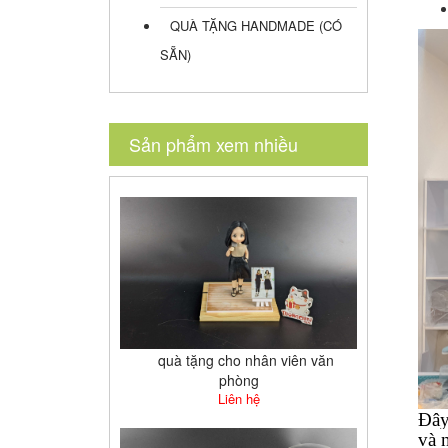
QUÀ TẶNG HANDMADE (CÓ
SẴN)
Sản phẩm xem nhiều
quà tặng cho nhân viên văn
phòng
Liên hệ
Đây
và 