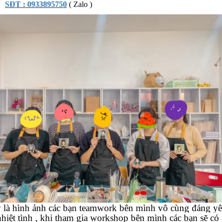
SĐT : 0933895750
( Zalo )
 là hình ảnh các bạn teamwork bên mình vô cùng đáng y
nhiệt tình , khi tham gia workshop bên mình các bạn sẽ có