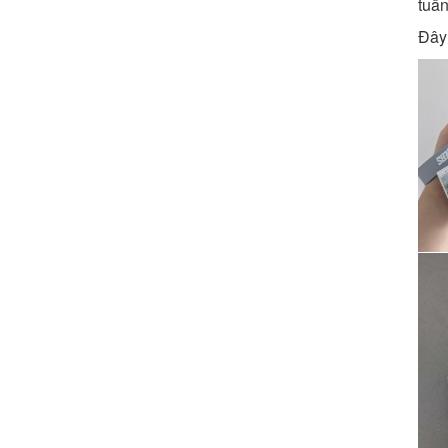
tuần
Đây