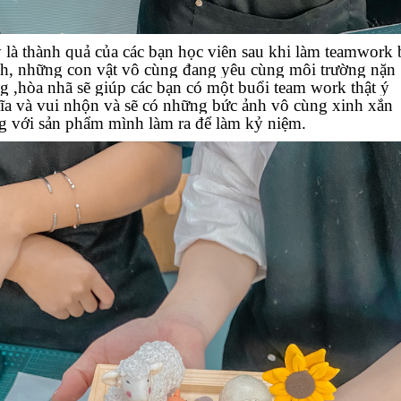
 là thành quả của các bạn học viên sau khi làm teamwork 
h, những con vật vô cùng đang yêu cùng môi trường nặn
g ,hòa nhã sẽ giúp các bạn có một buổi team work thật ý
ĩa và vui nhộn và sẽ có những bức ảnh vô cùng xinh xắn
g với sản phẩm mình làm ra để làm kỷ niệm.