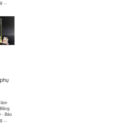
 ...
 phụ
 làm
 Bảng
y - Báo
 ...