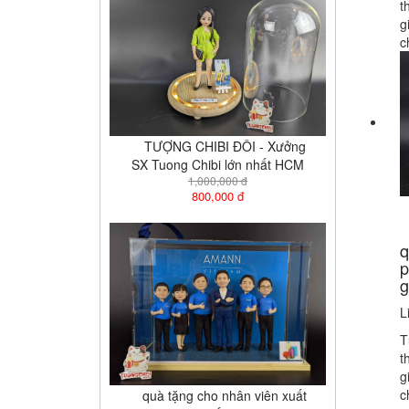
t
g
c
TƯỢNG CHIBI ĐÔI - Xưởng
SX Tuong Chibi lớn nhất HCM
1,000,000 đ
800,000 đ
q
p
g
L
T
t
g
c
quà tặng cho nhân viên xuất