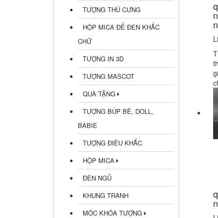
q
TƯỢNG THÚ CƯNG
n
n
HỘP MICA ĐẾ ĐEN KHẮC
L
CHỮ
T
TƯỢNG IN 3D
t
g
TƯỢNG MASCOT
c
QUÀ TẶNG
TƯỢNG BÚP BÊ, DOLL,
BABIE
TƯỢNG ĐIÊU KHẮC
HỘP MICA
ĐÈN NGỦ
q
KHUNG TRANH
n
MÓC KHÓA TƯỢNG
L