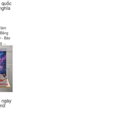
3 quốc
nghĩa
 làm
 Bảng
y - Báo
 ...
 ngày
 nữ