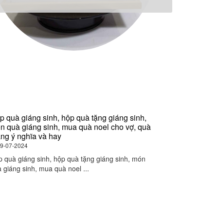
p quà giáng sinh, hộp quà tặng giáng sinh,
Gợi ý quà tết,
n quà giáng sinh, mua quà noel cho vợ, quà
tết, quà tết ý
áng ý nghĩa và hay
09-07-2024
9-07-2024
Gợi ý quà tết, 
 quà giáng sinh, hộp quà tặng giáng sinh, món
quà tết ý ...
 giáng sinh, mua quà noel ...