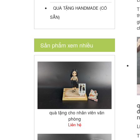
QUÀ TẶNG HANDMADE (CÓ
T
t
SẴN)
g
c
Sản phẩm xem nhiều
q
đ
quà tặng cho nhân viên văn
n
phòng
Liên hệ
L
T