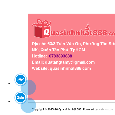
Địa chỉ: 63/8 Trần Văn Ơn, Phường Tân Sơ
Nhì, Quận Tân Phú. TpHCM
Hotline:
0783893888
Email:
quatangtamy@gmail.com
Website: quasinhnhat888.com
Copyright © 2015-26 Quà sinh nhật 888. Powered by
webmau.vn