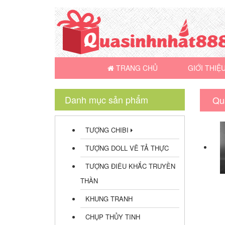
TRANG CHỦ
GIỚI THIỆ
Danh mục sản phẩm
Qu
TƯỢNG CHIBI
TƯỢNG DOLL VẼ TẢ THỰC
TƯỢNG ĐIÊU KHẮC TRUYỀN
THẦN
KHUNG TRANH
CHỤP THỦY TINH