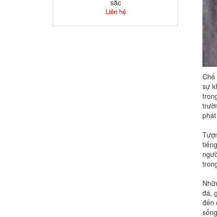
sắc
Liên hệ
Chế 
sự k
tron
trườ
phát
Tượn
tiến
ngườ
tron
Nhữn
đá, 
đến 
sống