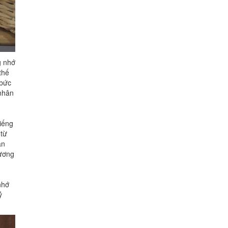
g nhớ
thế
 bức
 nhân
iếng
 từ
an
vương
nhớ
ỷ