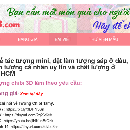
U
BẢNG GIÁ
BÀI VIẾT
THƯ VIỆN MẪU
ế tác tượng mini, đặt làm tượng sáp ở đâu,
m tượng cá nhân uy tín và chất lượng ở
.HCM
ng chibi 3D làm theo yêu cầu:
ng giá
:
Xem tại đây
chí nói về Tượng Chibi Tamy:
V7:
https://bit.ly/3DPN3Sn
V
:
https://tinyurl.com/2g26t6cb
C
:
https://youtu.be/jiNKucBrCzk
h 14
:
https://tinyurl.com/2dvbc3hr