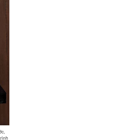
ớc,
trình