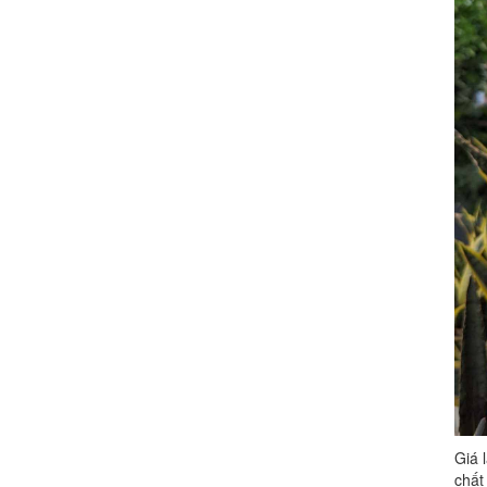
Giá 
chất