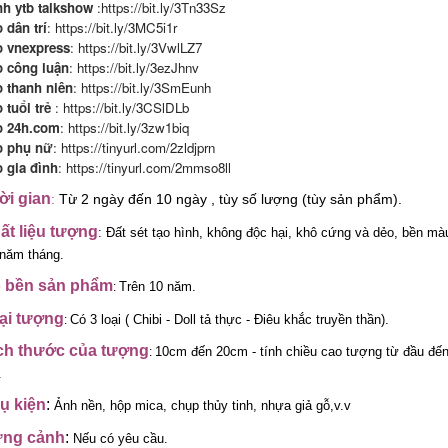
h ytb talkshow
:
https://bit.ly/3Tn33Sz
 dân trí
:
https://bit.ly/3MC5i1r
 vnexpress
:
https://bit.ly/3VwlLZ7
 công luận
:
https://bit.ly/3ezJhnv
 thanh niên
:
https://bit.ly/3SmEunh
 tuổi trẻ
:
https://bit.ly/3CSlDLb
o 24h.com
:
https://bit.ly/3zw1biq
o phụ nữ
:
https://tinyurl.com/2zldjprn
 gia đình
:
https://tinyurl.com/2mmso8ll
ời gian
:
Từ 2 ngày đến 10 ngày , tùy số lượng (tùy sản phẩm).
ất liệu tượng
:
Đất sét tạo hình, không độc hại, khô cứng và dẻo, bền mà
 năm tháng.
 bền sản phẩm
Trên 10 năm.
:
ại tượng
Có 3 loại ( Chibi - Doll tả thực
- Điêu khắc truyền thần).
:
ch thước của tượng
10cm đến 20cm - tính chiều cao tượng từ đầu đế
:
.
ụ kiện
:
Ảnh nền, hộp mica, chụp thủy tinh, nhựa giả gỗ,v.v
ng cảnh
:
Nếu có yêu cầu.