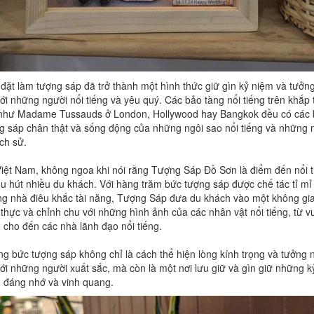
 đặt làm tượng sáp đã trở thành một hình thức giữ gìn kỷ niệm và tưởn
với những người nổi tiếng và yêu quý. Các bảo tàng nổi tiếng trên khắp 
 như Madame Tussauds ở London, Hollywood hay Bangkok đều có các
g sáp chân thật và sống động của những ngôi sao nổi tiếng và những
ịch sử.
Việt Nam, không ngoa khi nói rằng Tượng Sáp Đồ Sơn là điểm đến nổi t
hu hút nhiều du khách. Với hàng trăm bức tượng sáp được chế tác tỉ mỉ
g nhà điêu khắc tài năng, Tượng Sáp đưa du khách vào một không gi
 thực và chỉnh chu với những hình ảnh của các nhân vật nổi tiếng, từ 
 cho đến các nhà lãnh đạo nổi tiếng.
g bức tượng sáp không chỉ là cách thể hiện lòng kính trọng và tưởng 
với những người xuất sắc, mà còn là một nơi lưu giữ và gìn giữ những k
 đáng nhớ và vinh quang.