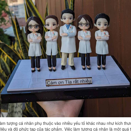
làm tượng cá nhân phụ thuộc vào nhiều yếu tố khác nhau như kích thư
 liệu và độ phức tạp của tác phẩm. Việc làm tượng cá nhân là một quá 