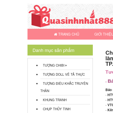
TRANG CHỦ
GIỚI THIỆ
Danh mục sản phẩm
Ch
là
TP
TƯỢNG CHIBI
Tượ
TƯỢNG DOLL VẼ TẢ THỰC
Bả
-
TƯỢNG ĐIÊU KHẮC TRUYỀN
Báo 
THẦN
-
HT
KHUNG TRANH
-
HT
-
VT
CHỤP THỦY TINH
-
Kên