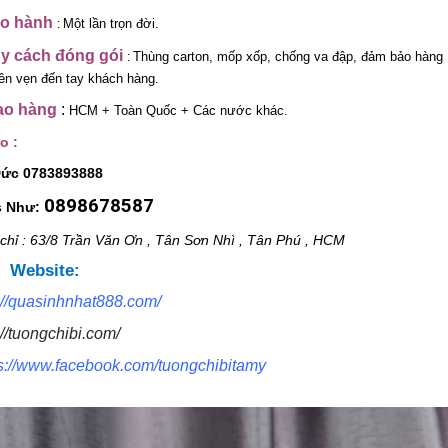
o hành
Một lần trọn đời.
:
uy cách đóng gói
Thùng carton, mốp xốp, chống va đập, đảm bảo hàng
:
ên vẹn đến tay khách hàng.
ao hàng
:
HCM + Toàn Quốc + Các nước khác.
o :
Đức 0783893888
0898678587
s Như:
 chỉ : 63/8 Trần Văn Ơn , Tân Sơn Nhì , Tân Phú , HCM
Website:
://quasinhnhat888.com/
://tuongchibi.com/
ps://www.facebook.com/tuongchibitamy