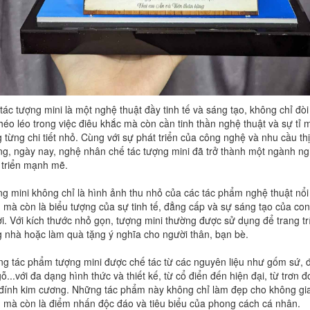
tác tượng mini là một nghệ thuật đầy tinh tế và sáng tạo, không chỉ đòi
héo léo trong việc điêu khắc mà còn cần tinh thần nghệ thuật và sự tỉ 
g từng chi tiết nhỏ. Cùng với sự phát triển của công nghệ và nhu cầu thị
ng, ngày nay, nghệ nhân chế tác tượng mini đã trở thành một ngành n
 triển mạnh mẽ.
g mini không chỉ là hình ảnh thu nhỏ của các tác phẩm nghệ thuật nổi
g mà còn là biểu tượng của sự tinh tế, đẳng cấp và sự sáng tạo của con
i. Với kích thước nhỏ gọn, tượng mini thường được sử dụng để trang tr
g nhà hoặc làm quà tặng ý nghĩa cho người thân, bạn bè.
g tác phẩm tượng mini được chế tác từ các nguyên liệu như gốm sứ, 
gỗ...với đa dạng hình thức và thiết kế, từ cổ điển đến hiện đại, từ trơn đ
đính kim cương. Những tác phẩm này không chỉ làm đẹp cho không gi
 mà còn là điểm nhấn độc đáo và tiêu biểu của phong cách cá nhân.