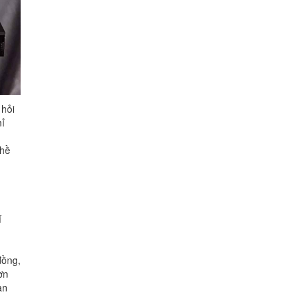
 hỏi
mỉ
ghề
í
đồng,
ơn
an