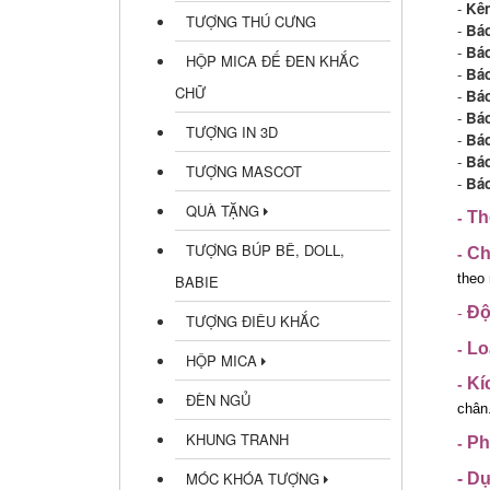
-
Kên
TƯỢNG THÚ CƯNG
-
Báo
-
Báo
HỘP MICA ĐẾ ĐEN KHẮC
-
Báo
CHỮ
-
Báo
-
Báo
TƯỢNG IN 3D
-
Bá
-
Bá
TƯỢNG MASCOT
-
Báo
QUÀ TẶNG
Th
-
TƯỢNG BÚP BÊ, DOLL,
Ch
-
theo
BABIE
Độ
-
TƯỢNG ĐIÊU KHẮC
Lo
-
HỘP MICA
Kí
-
ĐÈN NGỦ
chân
KHUNG TRANH
Ph
-
MÓC KHÓA TƯỢNG
-
Dự