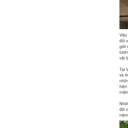
Việc
đối 
giới
tượn
vật l
Tại 
và t
nhữn
hiện
miện
Nhữn
đối 
niệm