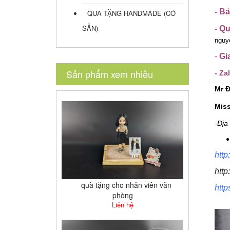
-
Bả
QUÀ TẶNG HANDMADE (CÓ
SẴN)
- Q
nguy
-
Gi
Sản phẩm xem nhiều
- Zal
Mr 
Mis
-Địa
http
http
quà tặng cho nhân viên văn
htt
phòng
Liên hệ