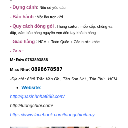
-
Dựng cảnh
:
Nếu có yêu cầu.
-
Bảo hành
Một lần trọn đời.
:
- Quy cách đóng gói
Thùng carton, mốp xốp, chống va
:
đập, đảm bảo hàng nguyên vẹn đến tay khách hàng.
-
Giao hàng
:
HCM + Toàn Quốc + Các nước khác.
- Zalo :
Mr Đức 0783893888
0898678587
Miss Như:
-Địa chỉ : 63/8 Trần Văn Ơn , Tân Sơn Nhì , Tân Phú , HCM
Website:
http://quasinhnhat888.com/
http://tuongchibi.com/
https://www.facebook.com/tuongchibitamy