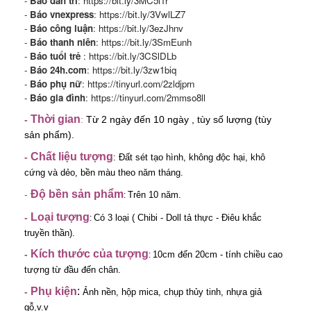
-
Báo dân trí
:
https://bit.ly/3MC5i1r
-
Báo vnexpress
:
https://bit.ly/3VwlLZ7
-
Báo công luận
:
https://bit.ly/3ezJhnv
-
Báo thanh niên
:
https://bit.ly/3SmEunh
-
Báo tuổi trẻ
:
https://bit.ly/3CSlDLb
-
Báo 24h.com
:
https://bit.ly/3zw1biq
-
Báo phụ nữ
:
https://tinyurl.com/2zldjprn
-
Báo gia đình
:
https://tinyurl.com/2mmso8ll
Thời gian
-
:
Từ 2 ngày đến 10 ngày , tùy số lượng (tùy
sản phẩm).
Chất liệu tượng
-
:
Đất sét tạo hình, không độc hại, khô
cứng và dẻo, bền màu theo năm tháng.
Độ bền sản phẩm
-
Trên 10 năm.
:
Loại tượng
-
Có 3 loại ( Chibi - Doll tả thực
- Điêu khắc
:
truyền thần).
Kích thước của tượng
-
10cm đến 20cm - tính chiều cao
:
tượng từ đầu đến chân.
Phụ kiện
:
-
Ảnh nền, hộp mica, chụp thủy tinh, nhựa giả
gỗ,v.v