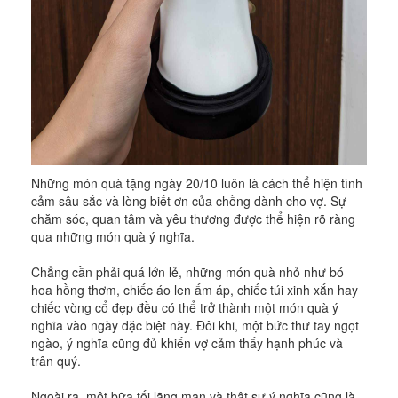
Những món quà tặng ngày 20/10 luôn là cách thể hiện tình
cảm sâu sắc và lòng biết ơn của chồng dành cho vợ. Sự
chăm sóc, quan tâm và yêu thương được thể hiện rõ ràng
qua những món quà ý nghĩa.
Chẳng cần phải quá lớn lẻ, những món quà nhỏ như bó
hoa hồng thơm, chiếc áo len ấm áp, chiếc túi xinh xắn hay
chiếc vòng cổ đẹp đều có thể trở thành một món quà ý
nghĩa vào ngày đặc biệt này. Đôi khi, một bức thư tay ngọt
ngào, ý nghĩa cũng đủ khiến vợ cảm thấy hạnh phúc và
trân quý.
Ngoài ra, một bữa tối lãng mạn và thật sự ý nghĩa cũng là