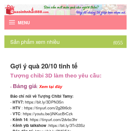
MENU
Sản phẩm xem nhiều
Gợi ý quà 20/10 tinh tế
Tượng chibi 3D làm theo yêu cầu:
Bảng giá
-
:
Xem tại đây
Báo chí nói về Tượng Chibi Tamy:
-
HTV7:
https://bit.ly/3DPN3Sn
-
HTV
:
https://tinyurl.com/2g26t6cb
-
VTC
:
https://youtu.be/jiNKucBrCzk
-
Kênh 14
:
https://tinyurl.com/2dvbc3hr
-
Kênh ytb talkshow
:
https://bit.ly/3Tn33Sz