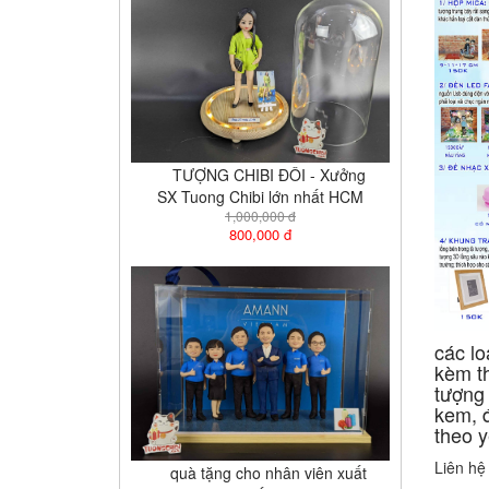
TƯỢNG CHIBI ĐÔI - Xưởng
SX Tuong Chibi lớn nhất HCM
1,000,000 đ
800,000 đ
các lo
kèm th
tượng
kem, đ
theo 
Liên hệ
quà tặng cho nhân viên xuất