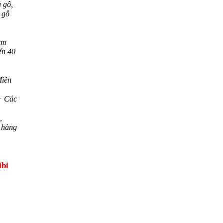
 gỗ,
 gỗ
cm
ến 40
iền
+ Các
,
 hàng
ibi