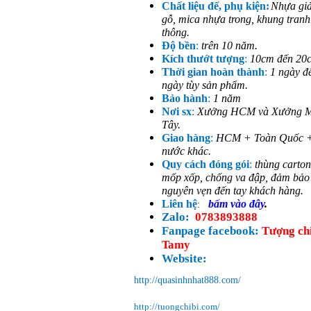
Chất liệu đế, phụ kiện:
Nhựa giả
gỗ, mica nhựa trong, khung tranh
thông.
Độ bền
:
trên 10 năm.
Kích thướt tượng
:
10cm đến 20
Thời gian hoàn thành
:
1 ngày đ
ngày tùy sản phẩm.
Bảo hành
:
1 năm
Nơi sx
:
Xưởng HCM và Xưởng M
Tây.
Giao hàng
:
HCM + Toàn Quốc 
nước khác.
Quy cách đóng gói
:
thùng carton
mốp xốp, chống va đập, đảm bảo
nguyên vẹn đến tay khách hàng.
Liên hệ
bấm vào đây
.
:
Zalo:
0783893888
Fanpage facebook:
Tượng ch
Tamy
Website:
http://quasinhnhat888.com/
http://tuongchibi.com/