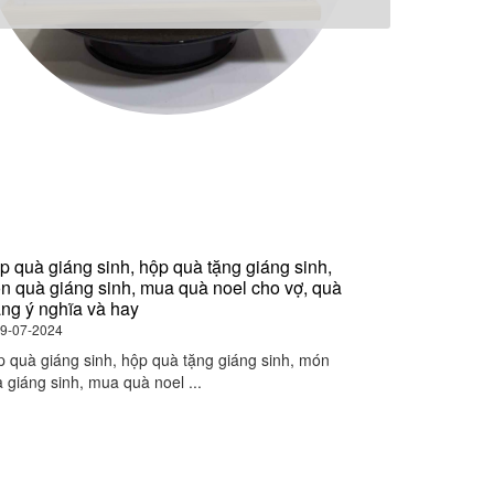
p quà giáng sinh, hộp quà tặng giáng sinh,
Gợi ý quà tết,
n quà giáng sinh, mua quà noel cho vợ, quà
tết, quà tết ý
áng ý nghĩa và hay
09-07-2024
9-07-2024
Gợi ý quà tết, 
 quà giáng sinh, hộp quà tặng giáng sinh, món
quà tết ý ...
 giáng sinh, mua quà noel ...