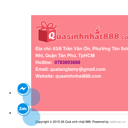
Địa chỉ: 63/8 Trần Văn Ơn, Phường Tân Sơ
Nhì, Quận Tân Phú. TpHCM
Hotline:
0783893888
Email:
quatangtamy@gmail.com
Website: quasinhnhat888.com
Copyright © 2015-26 Quà sinh nhật 888. Powered by
webmau.vn