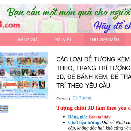
U
BẢNG GIÁ
BÀI VIẾT
THƯ VIỆN MẪU
CÁC LOẠI ĐẾ TƯỢNG KÈM
THEO, TRANG TRÍ TƯỢNG
3D, ĐẾ BÁNH KEM, ĐẾ TR
TRÍ THEO YÊU CẦU
Đế Tượng
Category:
Tượng chibi 3D làm theo yêu c
Bảng giá:
Xem tại đây
Chất liệu tượng:
Đất sét Nhật ca
cấp, không độc hại, khô cứng và 