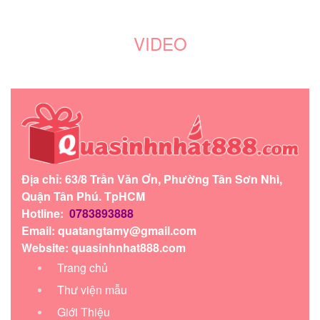
VIDEO
Địa chỉ: 63/8 Trần Văn Ơn, Phường Tân Sơn Nhì,
Quận Tân Phú. TpHCM
Hotline:
0783893888
Email:
quatangtamy@gmail.com
Website: quasinhnhat888.com
Trang chủ
Thư viện mẫu
Giới Thiệu