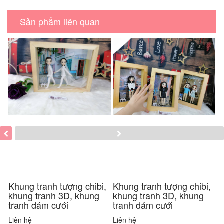
Sản phẩm liên quan
Khung tranh tượng chibi,
Khung tranh tượng chibi,
K
khung tranh 3D, khung
khung tranh 3D, khung
k
tranh đám cưới
tranh đám cưới
t
Liên hệ
Liên hệ
L