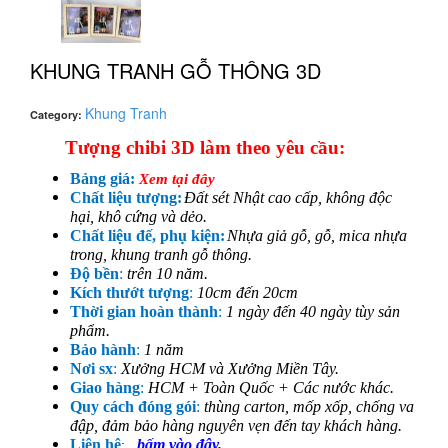
KHUNG TRANH GỖ THÔNG 3D
Khung Tranh
Category:
Tượng chibi 3D làm theo yêu cầu:
Bảng giá:
Xem tại đây
Chất liệu tượng:
Đất sét Nhật cao cấp, không độc
hại, khô cứng và dẻo.
Chất liệu đế, phụ kiện:
Nhựa giả gỗ, gỗ, mica nhựa
trong, khung tranh gỗ thông.
Độ bền
:
trên 10 năm.
Kích thướt tượng
:
10cm đến 20cm
Thời gian hoàn thành
:
1 ngày đến 40 ngày tùy sản
phẩm.
Bảo hành
:
1 năm
Nơi sx
:
Xưởng HCM và Xưởng Miền Tây.
Giao hàng
:
HCM + Toàn Quốc + Các nước khác.
Quy cách đóng gói
:
thùng carton, mốp xốp, chống va
đập, đảm bảo hàng nguyên vẹn đến tay khách hàng.
Liên hệ
bấm vào đây
.
: