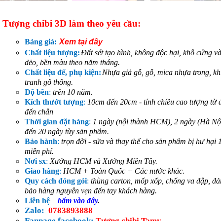
ng chibi 3D làm theo yêu cầu:
Bảng giá:
Xem tại đây
Chất liệu tượng:
Đất sét tạo hình, không độc hại, khô cứng v
dẻo, bền màu theo năm tháng.
Chất liệu đế, phụ kiện:
Nhựa giả gỗ, gỗ, mica nhựa trong, k
tranh gỗ thông.
Độ bền
:
trên 10 năm.
Kích thướt tượng
:
10cm đến 20cm - tính chiều cao tượng từ 
đến chân
Thời gian đặt hàng
:
1 ngày (nội thành HCM), 2 ngày (Hà Nộ
đến 20 ngày tùy sản phẩm.
Bảo hành
:
trọn đời - sửa và thay thế cho sản phẩm bị hư hại 
miễn phí.
Nơi sx
:
Xưởng HCM và Xưởng Miền Tây.
Giao hàng
:
HCM + Toàn Quốc + Các nước khác.
Quy cách đóng gói
:
thùng carton, mốp xốp, chống va đập, đ
bảo hàng nguyên vẹn đến tay khách hàng.
Liên hệ
bấm vào đây
.
:
Zalo:
0783893888
Fanpage facebook:
Tượng chibi Tamy