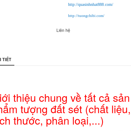
http://quasinhnhat888.com/
http://tuongchibi.com/
Liên hệ
I TIẾT
à tặng ch
iới thiệu chung về tất cả sản
hẩm tượng đất sét (chất liệu,
ch thước, phân loại,...)