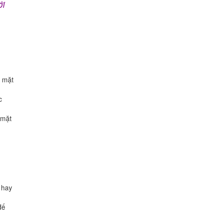
ới
n mặt
c
 mặt
 hay
đế