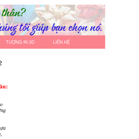
TƯỢNG IN 3D
LIÊN HỆ
2
ầu:
ạo
ứng
hựa
,