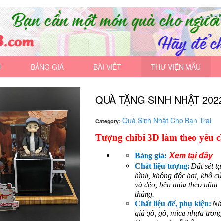
U
BẢNG GIÁ
BÀI VIẾT
THƯ VIỆN MẪU
QUÀ TẶNG SINH NHẬT 202
Quà Sinh Nhật Cho Bạn Trai
Category:
Tượng chibi 3D làm theo yêu c
Bảng giá:
Xem tại đây
Chất liệu tượng:
Đất sét t
hình, không độc hại, khô c
và dẻo, bền màu theo năm
tháng.
Chất liệu đế, phụ kiện:
N
giả gỗ, gỗ, mica nhựa trong