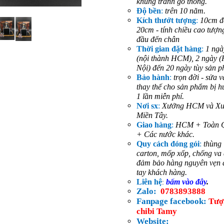
khung tranh gỗ thông.
Độ bền
:
trên 10 năm.
Kích thướt tượng
:
10cm đ
20cm - tính chiều cao tượn
đầu đến chân
Thời gian đặt hàng
:
1 ngà
(nội thành HCM), 2 ngày 
Nội) đến 20 ngày tùy sản 
Bảo hành
:
trọn đời - sửa v
thay thế cho sản phẩm bị h
1 lần miễn phí.
Nơi sx
:
Xưởng HCM và X
Miền Tây.
Giao hàng
:
HCM + Toàn 
+ Các nước khác.
Quy cách đóng gói
:
thùng
carton, mốp xốp, chống va
đảm bảo hàng nguyên vẹn 
tay khách hàng.
Liên hệ
bấm vào đây
.
:
Zalo:
0783893888
Fanpage facebook:
Tượ
chibi Tamy
Website: