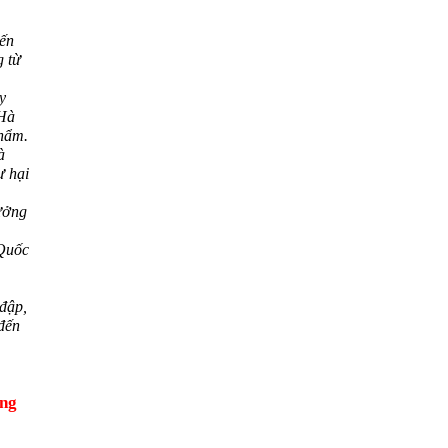
ến
g từ
y
(Hà
phẩm.
à
ư hại
ưởng
Quốc
 đập,
đến
ng