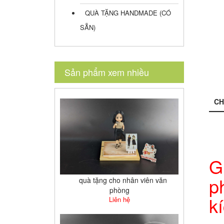
QUÀ TẶNG HANDMADE (CÓ
SẴN)
Sản phẩm xem nhiều
CH
qu
G
p
quà tặng cho nhân viên văn
phòng
kí
Liên hệ