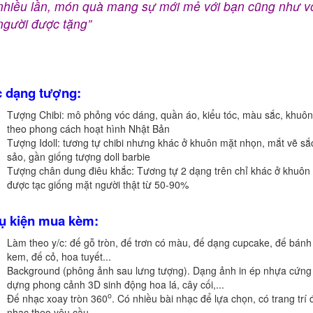
nhiều lần, món quà mang sự mới mẻ với bạn cũng như v
người được tặng”
 dạng tượng:
Tượng Chibi: mô phỏng vóc dáng, quần áo, kiểu tóc, màu sắc, khuô
theo phong cách hoạt hình Nhật Bản
Tượng Idoll: tương tự chibi nhưng khác ở khuôn mặt nhọn, mắt vẽ sắ
sảo, gần giống tượng doll barbie
Tượng chân dung điêu khắc: Tương tự 2 dạng trên chỉ khác ở khuôn
được tạc giống mặt người thật từ 50-90%
ụ kiện mua kèm:
Làm theo y/c: đế gỗ tròn, đế trơn có màu, đế dạng cupcake, đế bánh
kem, đế cỏ, hoa tuyết...
Background (phông ảnh sau lưng tượng). Dạng ảnh in ép nhựa cứng
dựng phong cảnh 3D sinh động hoa lá, cây cối,...
o
Đế nhạc xoay tròn 360
. Có nhiều bài nhạc để lựa chọn, có trang trí 
nhạc theo yêu cầu