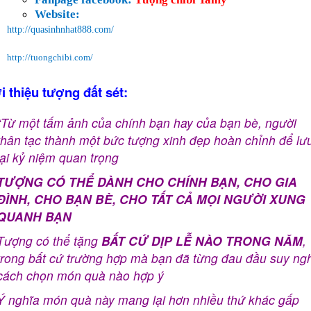
Website:
http://quasinhnhat888.com/
http://tuongchibi.com/
i thiệu tượng đất sét:
“Từ một tấm ảnh của chính bạn hay của bạn bè, người
thân tạc thành một bức tượng xinh đẹp hoàn chỉnh để lư
lại kỷ niệm quan trọng
TƯỢNG CÓ THỂ DÀNH CHO CHÍNH BẠN, CHO GIA
ĐÌNH, CHO BẠN BÈ, CHO TẤT CẢ MỌI NGƯỜI XUNG
QUANH BẠN
Tượng có thể tặng
BẤT CỨ DỊP LỄ NÀO TRONG NĂM
,
trong bất cứ trường hợp mà bạn đã từng đau đầu suy ng
cách chọn món quà nào hợp ý
Ý nghĩa món quà này mang lại hơn nhiều thứ khác gấp