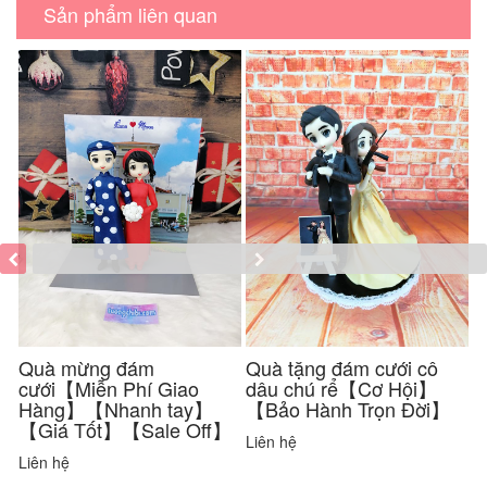
Sản phẩm liên quan
Quà mừng đám
Quà tặng đám cưới cô
s
cưới【Miễn Phí Giao
dâu chú rể【Cơ Hội】
c
Hàng】【Nhanh tay】
【Bảo Hành Trọn Đời】
l
【Giá Tốt】【Sale Off】
Liên hệ
L
Liên hệ