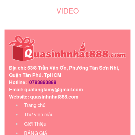
VIDEO
Địa chỉ: 63/8 Trần Văn Ơn, Phường Tân Sơn Nhì,
Quận Tân Phú. TpHCM
Hotline:
0783893888
Email:
quatangtamy@gmail.com
Website: quasinhnhat888.com
Trang chủ
Thư viện mẫu
Giới Thiệu
BẢNG GIÁ