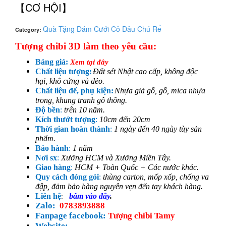
【CƠ HỘI】
Quà Tặng Đám Cưới Cô Dâu Chú Rể
Category:
Tượng chibi 3D làm theo yêu cầu:
Bảng giá:
Xem tại đây
Chất liệu tượng:
Đất sét Nhật cao cấp, không độc
hại, khô cứng và dẻo.
Chất liệu đế, phụ kiện:
Nhựa giả gỗ, gỗ, mica nhựa
trong, khung tranh gỗ thông.
Độ bền
:
trên 10 năm.
Kích thướt tượng
:
10cm đến 20cm
Thời gian hoàn thành
:
1 ngày đến 40 ngày tùy sản
phẩm.
Bảo hành
:
1 năm
Nơi sx
:
Xưởng HCM và Xưởng Miền Tây.
Giao hàng
:
HCM + Toàn Quốc + Các nước khác.
Quy cách đóng gói
:
thùng carton, mốp xốp, chống va
đập, đảm bảo hàng nguyên vẹn đến tay khách hàng.
Liên hệ
bấm vào đây
.
:
Zalo:
0783893888
Fanpage facebook:
Tượng chibi Tamy
Website: