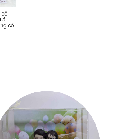
 cô
Quà tặng đám cưới
Quà tặng đám cưới
iá
cô dâu chú
cô dâu chú
ng có
rể【Nhanh tay】
rể【Khuyến Mãi】
【Mua Ngay】
【Mua đi chờ chi】
【Giá Ưu đãi】
Liên hệ
Liên hệ