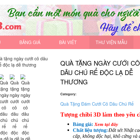
U
BẢNG GIÁ
BÀI VIẾT
THƯ VIỆN MẪU
QUÀ TẶNG NGÀY CƯỚI C
DÂU CHÚ RỂ ĐỘC LẠ DỄ
THƯƠNG
Category:
Quà Tặng Đám Cưới Cô Dâu Chú Rể
Tượng chibi 3D làm theo yêu c
Bảng giá:
Xem tại đây
Chất liệu tượng:
Đất sét Nhật ca
cấp, không độc hại, khô cứng và 