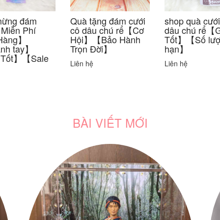
mừng đám
Quà tặng đám cưới
shop quà cưới
Miễn Phí
cô dâu chú rể【Cơ
dâu chú rể【G
 Hàng】
Hội】【Bảo Hành
Tốt】【Số lượ
nh tay】
Trọn Đời】
hạn】
 Tốt】【Sale
Liên hệ
Liên hệ
BÀI VIẾT MỚI