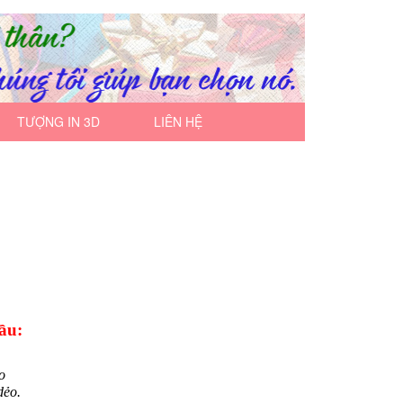
TƯỢNG IN 3D
LIÊN HỆ
Ô
ầu:
o
dẻo.