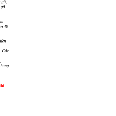
 gỗ,
 gỗ
cm
ến 40
iền
+ Các
,
 hàng
ibi