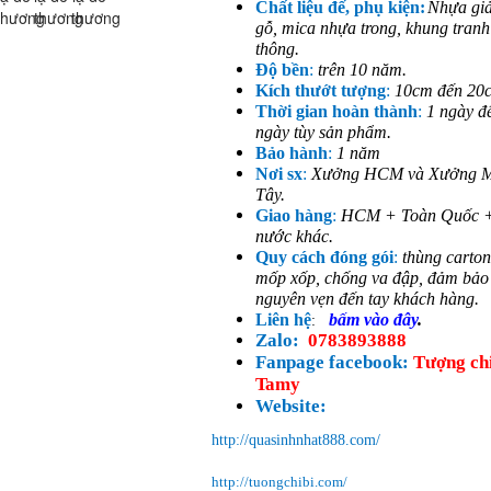
Chất liệu đế, phụ kiện:
Nhựa giả
gỗ, mica nhựa trong, khung tranh
thông.
Độ bền
:
trên 10 năm.
Kích thướt tượng
:
10cm đến 20
Thời gian hoàn thành
:
1 ngày đ
ngày tùy sản phẩm.
Bảo hành
:
1 năm
Nơi sx
:
Xưởng HCM và Xưởng M
Tây.
Giao hàng
:
HCM + Toàn Quốc 
nước khác.
Quy cách đóng gói
:
thùng carton
mốp xốp, chống va đập, đảm bảo
nguyên vẹn đến tay khách hàng.
Liên hệ
bấm vào đây
.
:
Zalo:
0783893888
Fanpage facebook:
Tượng ch
Tamy
Website:
http://quasinhnhat888.com/
http://tuongchibi.com/