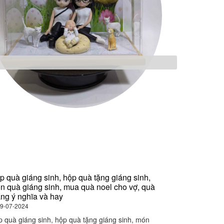
p quà giáng sinh, hộp quà tặng giáng sinh,
Gợi ý quà tết,
n quà giáng sinh, mua quà noel cho vợ, quà
tết, quà tết ý
áng ý nghĩa và hay
09-07-2024
9-07-2024
Gợi ý quà tết, 
 quà giáng sinh, hộp quà tặng giáng sinh, món
quà tết ý ...