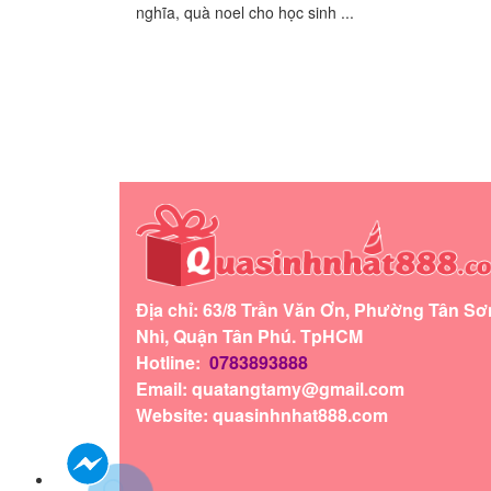
nghĩa, quà noel cho học sinh ...
Địa chỉ: 63/8 Trần Văn Ơn, Phường Tân Sơ
Nhì, Quận Tân Phú. TpHCM
Hotline:
0783893888
Email:
quatangtamy@gmail.com
Website: quasinhnhat888.com