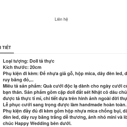
Liên hệ
I TIẾT
Loại tượng: Doll tả thực
Kích thước: 20cm
Phụ kiện đi kèm: Đế nhựa giả gỗ, hộp mica, dây đèn led, 
ruy băng đỏ,...
Miêu tả sản phẩm: Quà cưới độc lạ dành cho ngày cưới c
bạn thân. Sản phẩm gồm cặp doll đất sét Nhật cô dâu chú
được tả thực tỉ mỉ, chi tiết dựa trên hình ảnh ngoài đời th
Lễ phục cưới sang trọng được làm handmade hoàn toàn.
Phụ kiện đầy đủ đi kèm gồm hộp nhựa mica chống bụi, d
đèn led, dây ruy băng trắng dễ thương, ảnh nhỏ mini và lờ
chúc Happy Wedding bên dưới.